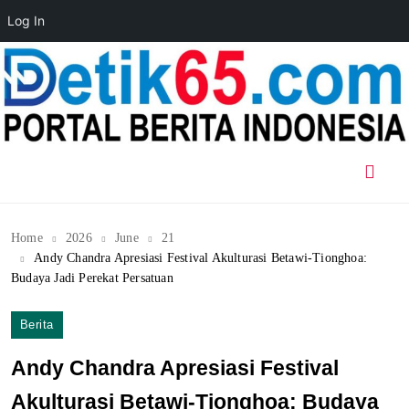
Log In
Skip
to
content
Home
2026
June
21
Andy Chandra Apresiasi Festival Akulturasi Betawi-Tionghoa:
Budaya Jadi Perekat Persatuan
Berita
Andy Chandra Apresiasi Festival
Akulturasi Betawi-Tionghoa: Budaya