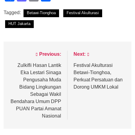
Tagged:
Betawi-Tionghoa
Festival Akulturasi
HUT Jakarta
Previous:
Next:
Post
navigation
Zulkifli Hasan Lantik
Festival Akulturasi
Eka Lestari Sinaga
Betawi-Tionghoa,
Pengusaha Muda
Perkuat Persatuan dan
Bidang Lingkungan
Dorong UMKM Lokal
Sebagai Wakil
Bendahara Umum DPP
PUAN Partai Amanat
Nasional