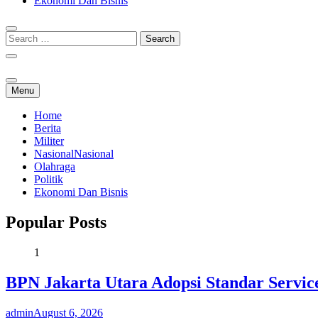
Ekonomi Dan Bisnis
Menu
Home
Berita
Militer
Nasional
Nasional
Olahraga
Politik
Ekonomi Dan Bisnis
Popular Posts
1
BPN Jakarta Utara Adopsi Standar Servi
admin
August 6, 2026