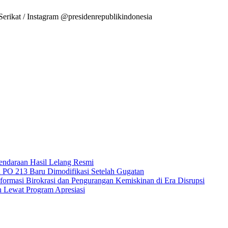
erikat / Instagram @presidenrepublikindonesia
endaraan Hasil Lelang Resmi
 PO 213 Baru Dimodifikasi Setelah Gugatan
formasi Birokrasi dan Pengurangan Kemiskinan di Era Disrupsi
 Lewat Program Apresiasi