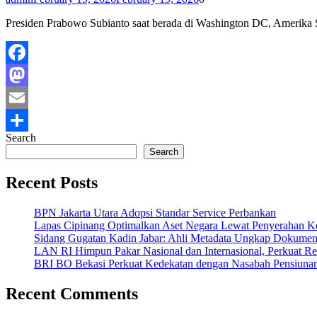
Presiden Prabowo Subianto saat berada di Washington DC, Amerika S
Facebook
Mastodon
Email
Search
Share
Search
Recent Posts
BPN Jakarta Utara Adopsi Standar Service Perbankan
Lapas Cipinang Optimalkan Aset Negara Lewat Penyerahan K
Sidang Gugatan Kadin Jabar: Ahli Metadata Ungkap Dokumen
LAN RI Himpun Pakar Nasional dan Internasional, Perkuat Re
BRI BO Bekasi Perkuat Kedekatan dengan Nasabah Pensiunan
Recent Comments