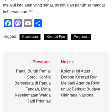
melalui kegiatan yang sehat, positif, dan penuh semangat
kebersamaan.***
Facebook
Mastodon
Email
Share
Tagged:
Kesehatan
Kostrad Run
Persatuan
Previous:
Next:
Post
navigation
Partai Buruh Paniai
Kolonel Inf Agus
Soroti Konflik
Dorong Kostrad Run
Bersenjata di Papua
Menjadi Agenda Rutin
Tengah, Minta
untuk Perkuat Budaya
Keselamatan Warga
Olahraga Nasional
Jadi Prioritas