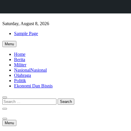
Skip
to
Saturday, August 8, 2026
content
Sample Page
Menu
Home
Berita
Militer
Nasional
Nasional
Olahraga
Politik
Ekonomi Dan Bisnis
Menu