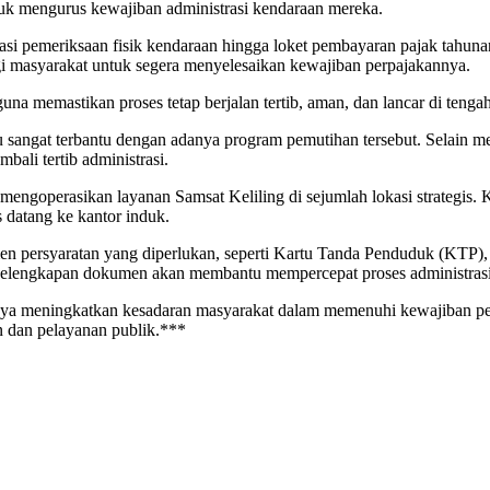
ntuk mengurus kewajiban administrasi kendaraan mereka.
okasi pemeriksaan fisik kendaraan hingga loket pembayaran pajak tah
i masyarakat untuk segera menyelesaikan kewajiban perpajakannya.
guna memastikan proses tetap berjalan tertib, aman, dan lancar di teng
 sangat terbantu dengan adanya program pemutihan tersebut. Selain 
ali tertib administrasi.
 mengoperasikan layanan Samsat Keliling di sejumlah lokasi strategis
datang ke kantor induk.
n persyaratan yang diperlukan, seperti Kartu Tanda Penduduk (KTP
Kelengkapan dokumen akan membantu mempercepat proses administrasi
nya meningkatkan kesadaran masyarakat dalam memenuhi kewajiban perp
 dan pelayanan publik.***