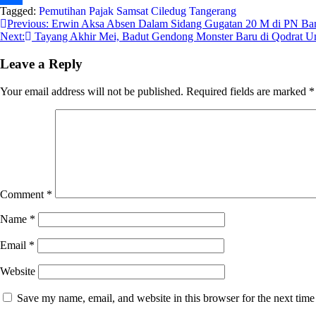
Tagged:
Pemutihan Pajak
Samsat Ciledug
Tangerang
Share
Post
Previous:
Erwin Aksa Absen Dalam Sidang Gugatan 20 M di PN B
Next:
Tayang Akhir Mei, Badut Gendong Monster Baru di Qodrat Un
navigation
Leave a Reply
Your email address will not be published.
Required fields are marked
*
Comment
*
Name
*
Email
*
Website
Save my name, email, and website in this browser for the next tim