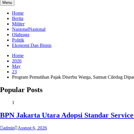
Menu
Home
Berita
Militer
Nasional
Nasional
Olahraga
Politik
Ekonomi Dan Bisnis
Home
2026
May
23
Program Pemutihan Pajak Diserbu Warga, Samsat Ciledug Dipad
Popular Posts
1
BPN Jakarta Utara Adopsi Standar Servic
admin
August 6, 2026