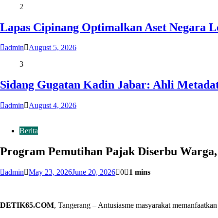
2
Lapas Cipinang Optimalkan Aset Negara L
admin
August 5, 2026
3
Sidang Gugatan Kadin Jabar: Ahli Metada
admin
August 4, 2026
Berita
Program Pemutihan Pajak Diserbu Warga, 
admin
May 23, 2026
June 20, 2026
0
1 mins
DETIK65.COM
, Tangerang – Antusiasme masyarakat memanfaatkan 