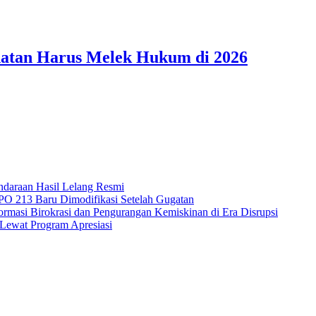
hatan Harus Melek Hukum di 2026
ndaraan Hasil Lelang Resmi
PO 213 Baru Dimodifikasi Setelah Gugatan
rmasi Birokrasi dan Pengurangan Kemiskinan di Era Disrupsi
Lewat Program Apresiasi