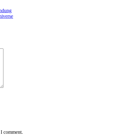
andung
iverse
e I comment.