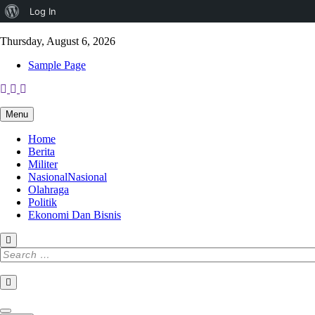
About
Log In
Skip
WordPress
to
Thursday, August 6, 2026
content
Sample Page
Menu
Home
Berita
Militer
Nasional
Nasional
Olahraga
Politik
Ekonomi Dan Bisnis