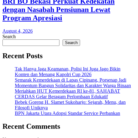
BRI BO Bekasi Perkuat Kedekatan
dengan Nasabah Pensiunan Lewat
Program Apresiasi
August 4, 2026
Search
Search
Recent Posts
Tak Hanya Jaga Keamanan, Polisi Ini Juga Jago Bikin
Konten dan Menang Kapolri Cup 2026
Semarak Kemerdekaan di Lapas Cipinang, Porsenap Jadi
Momentum Bangun Solidaritas dan Karakter Warga Binaan
Meriahkan HUT Kemerdekaan RI ke-81, SAHABAT
CERDAS Gelar Beragam Perlombaan Edukatif
Bebek Goreng H. Slamet Sukoharjo: Sejarah, Menu, dan
Filosofi Uniknya
BPN Jakarta Utara Adopsi Standar Service Perbankan
Recent Comments