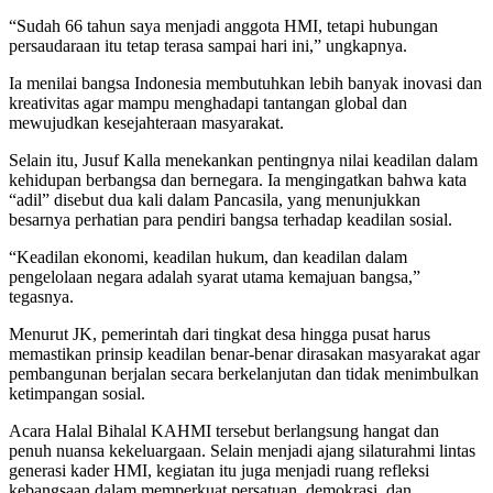
“Sudah 66 tahun saya menjadi anggota HMI, tetapi hubungan
persaudaraan itu tetap terasa sampai hari ini,” ungkapnya.
Ia menilai bangsa Indonesia membutuhkan lebih banyak inovasi dan
kreativitas agar mampu menghadapi tantangan global dan
mewujudkan kesejahteraan masyarakat.
Selain itu, Jusuf Kalla menekankan pentingnya nilai keadilan dalam
kehidupan berbangsa dan bernegara. Ia mengingatkan bahwa kata
“adil” disebut dua kali dalam Pancasila, yang menunjukkan
besarnya perhatian para pendiri bangsa terhadap keadilan sosial.
“Keadilan ekonomi, keadilan hukum, dan keadilan dalam
pengelolaan negara adalah syarat utama kemajuan bangsa,”
tegasnya.
Menurut JK, pemerintah dari tingkat desa hingga pusat harus
memastikan prinsip keadilan benar-benar dirasakan masyarakat agar
pembangunan berjalan secara berkelanjutan dan tidak menimbulkan
ketimpangan sosial.
Acara Halal Bihalal KAHMI tersebut berlangsung hangat dan
penuh nuansa kekeluargaan. Selain menjadi ajang silaturahmi lintas
generasi kader HMI, kegiatan itu juga menjadi ruang refleksi
kebangsaan dalam memperkuat persatuan, demokrasi, dan