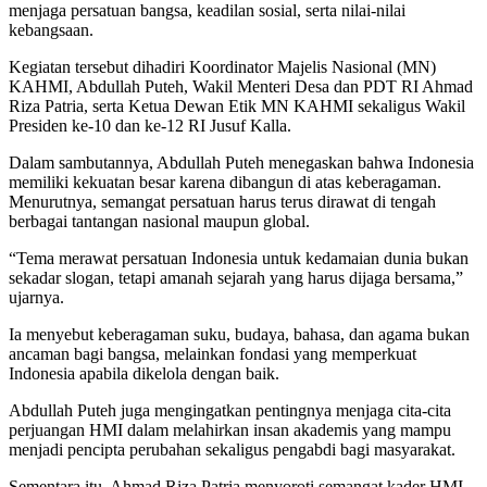
menjaga persatuan bangsa, keadilan sosial, serta nilai-nilai
kebangsaan.
Kegiatan tersebut dihadiri Koordinator Majelis Nasional (MN)
KAHMI, Abdullah Puteh, Wakil Menteri Desa dan PDT RI Ahmad
Riza Patria, serta Ketua Dewan Etik MN KAHMI sekaligus Wakil
Presiden ke-10 dan ke-12 RI Jusuf Kalla.
Dalam sambutannya, Abdullah Puteh menegaskan bahwa Indonesia
memiliki kekuatan besar karena dibangun di atas keberagaman.
Menurutnya, semangat persatuan harus terus dirawat di tengah
berbagai tantangan nasional maupun global.
“Tema merawat persatuan Indonesia untuk kedamaian dunia bukan
sekadar slogan, tetapi amanah sejarah yang harus dijaga bersama,”
ujarnya.
Ia menyebut keberagaman suku, budaya, bahasa, dan agama bukan
ancaman bagi bangsa, melainkan fondasi yang memperkuat
Indonesia apabila dikelola dengan baik.
Abdullah Puteh juga mengingatkan pentingnya menjaga cita-cita
perjuangan HMI dalam melahirkan insan akademis yang mampu
menjadi pencipta perubahan sekaligus pengabdi bagi masyarakat.
Sementara itu, Ahmad Riza Patria menyoroti semangat kader HMI