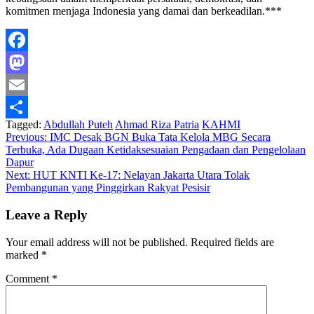
komitmen menjaga Indonesia yang damai dan berkeadilan.***
Facebook
Mastodon
Email
Tagged:
Abdullah Puteh
Ahmad Riza Patria
KAHMI
Share
Post
Previous:
IMC Desak BGN Buka Tata Kelola MBG Secara
Terbuka, Ada Dugaan Ketidaksesuaian Pengadaan dan Pengelolaan
navigation
Dapur
Next:
HUT KNTI Ke-17: Nelayan Jakarta Utara Tolak
Pembangunan yang Pinggirkan Rakyat Pesisir
Leave a Reply
Your email address will not be published.
Required fields are
marked
*
Comment
*