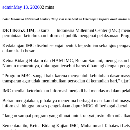
admin
May 13, 2026
0
2 mins
Foto: Indonesia Millennial Center (IMC) saat memberikan keterangan kepada awak media di
DETIK65.COM
, Jakarta — Indonesia Millennial Center (IMC) mend
permintaan keterbukaan informasi publik mengenai pelaksanaan Pro
Kedatangan IMC disebut sebagai bentuk kepedulian sekaligus pengawa
dalam skala besar.
Ketua Bidang Hukum dan HAM IMC, Betran Saulani, menegaskan b
Namun menurutnya, dukungan tersebut harus dibarengi dengan pengaw
“Program MBG sangat baik karena menyentuh kebutuhan dasar masyara
transparan agar tidak menimbulkan persoalan di kemudian hari,” ujar 
IMC menilai keterbukaan informasi menjadi hal mendasar dalam pelak
Betran mengatakan, pihaknya menerima berbagai masukan dari masyarak
informasi, hingga proses pengelolaan dapur MBG di berbagai daerah.
“Jangan sampai program yang dibuat untuk rakyat justru dimanfaatkan
Sementara itu, Ketua Bidang Kajian IMC, Muhammad Tahatawi Letsoin