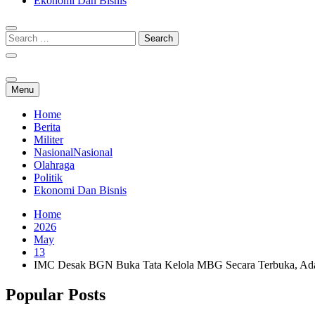
Ekonomi Dan Bisnis
Menu
Home
Berita
Militer
Nasional
Nasional
Olahraga
Politik
Ekonomi Dan Bisnis
Home
2026
May
13
IMC Desak BGN Buka Tata Kelola MBG Secara Terbuka, Ada 
Popular Posts