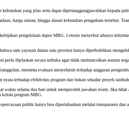
 kebutuhan yang jelas serta dapat dipertanggungjawabkan kepada publ
aan, harga satuan, hingga alasan kebutuhan pengadaan tersebut. Tran
i kebijakan pengelolaan dapur MBG. Letsoin menyebut adanya informas
 bahwa satu yayasan dalam satu provinsi hanya diperbolehkan mengel
ni perlu dijelaskan secara terbuka agar tidak memunculkan asumsi negat
an Nainggolan, meminta evaluasi menyeluruh terhadap anggaran pengem
aat nyata terhadap efektivitas program dan bukan sekadar proyek tam
 waktu selama dua hari untuk memperoleh jawaban resmi. Jika tidak 
ta kelola program MBG.
epercayaan publik hanya bisa dipertahankan melalui transparansi dan a