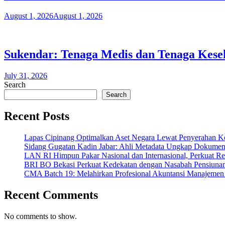
August 1, 2026
August 1, 2026
Sukendar: Tenaga Medis dan Tenaga Kes
July 31, 2026
Search
Search
Recent Posts
Lapas Cipinang Optimalkan Aset Negara Lewat Penyerahan K
Sidang Gugatan Kadin Jabar: Ahli Metadata Ungkap Dokumen
LAN RI Himpun Pakar Nasional dan Internasional, Perkuat Re
BRI BO Bekasi Perkuat Kedekatan dengan Nasabah Pensiunan
CMA Batch 19: Melahirkan Profesional Akuntansi Manajemen
Recent Comments
No comments to show.