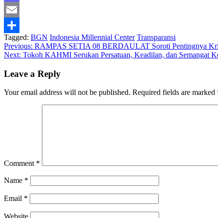
Mastodon
Email
Tagged:
BGN
Indonesia Millennial Center
Transparansi
Share
Post
Previous:
RAMPAS SETIA 08 BERDAULAT Soroti Pentingnya Kriti
Next:
Tokoh KAHMI Serukan Persatuan, Keadilan, dan Semangat Keb
navigation
Leave a Reply
Your email address will not be published.
Required fields are marked
Comment
*
Name
*
Email
*
Website