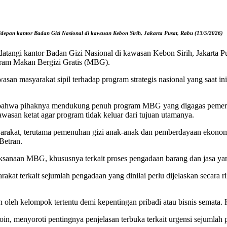
depan kantor Badan Gizi Nasional di kawasan Kebon Sirih, Jakarta Pusat, Rabu (13/5/2026)
atangi kantor Badan Gizi Nasional di kawasan Kebon Sirih, Jakarta Pu
gram Makan Bergizi Gratis (MBG).
san masyarakat sipil terhadap program strategis nasional yang saat i
ahwa pihaknya mendukung penuh program MBG yang digagas pemeri
asan ketat agar program tidak keluar dari tujuan utamanya.
kat, terutama pemenuhan gizi anak-anak dan pemberdayaan ekonomi rak
Betran.
sanaan MBG, khususnya terkait proses pengadaan barang dan jasa yang
at terkait sejumlah pengadaan yang dinilai perlu dijelaskan secara ri
 oleh kelompok tertentu demi kepentingan pribadi atau bisnis semata. 
, menyoroti pentingnya penjelasan terbuka terkait urgensi sejumlah 