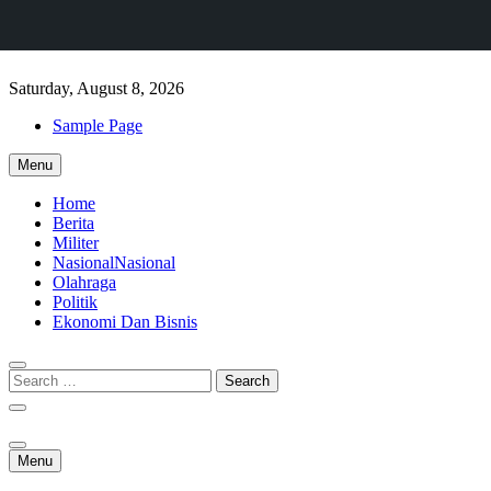
Skip
to
Saturday, August 8, 2026
content
Sample Page
Menu
Home
Berita
Militer
Nasional
Nasional
Olahraga
Politik
Ekonomi Dan Bisnis
Menu