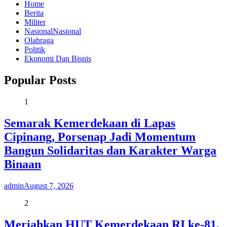
Home
Berita
Militer
Nasional
Nasional
Olahraga
Politik
Ekonomi Dan Bisnis
Popular Posts
1
Semarak Kemerdekaan di Lapas
Cipinang, Porsenap Jadi Momentum
Bangun Solidaritas dan Karakter Warga
Binaan
admin
August 7, 2026
2
Meriahkan HUT Kemerdekaan RI ke-81,