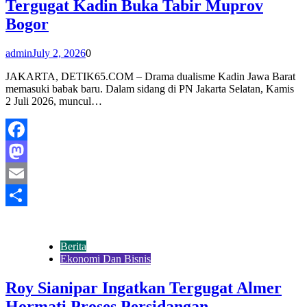
Tergugat Kadin Buka Tabir Muprov
Bogor
admin
July 2, 2026
0
JAKARTA, DETIK65.COM – Drama dualisme Kadin Jawa Barat
memasuki babak baru. Dalam sidang di PN Jakarta Selatan, Kamis
2 Juli 2026, muncul…
Facebook
Mastodon
Email
Share
Berita
Ekonomi Dan Bisnis
Roy Sianipar Ingatkan Tergugat Almer
Hormati Proses Persidangan