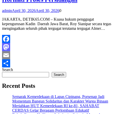
admin
April 30, 2026
April 30, 2026
0
JAKARTA, DETIK65.COM – Kuasa hukum penggugat
kepengurusan Kadin Daerah Jawa Barat, Roy Sianipar secara tegas
mengingatkan seluruh pihak tergugat terutama tergugat Almer…
Facebook
Mastodon
Email
Search
Share
Search
Recent Posts
Semarak Kemerdekaan di Lapas Cipinang, Porsenap Jadi
Momentum Bangun Solidaritas dan Karakter Warga Binaan
Meriahkan HUT Kemerdekaan RI ke-81, SAHABAT
CERDAS Gelar Beragam Perlombaan Edukatif