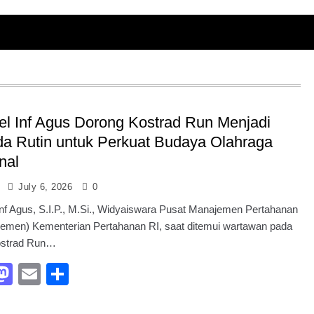
el Inf Agus Dorong Kostrad Run Menjadi
a Rutin untuk Perkuat Budaya Olahraga
nal
July 6, 2026
0
Inf Agus, S.I.P., M.Si., Widyaiswara Pusat Manajemen Pertahanan
emen) Kementerian Pertahanan RI, saat ditemui wartawan pada
ostrad Run…
acebook
Mastodon
Email
Share