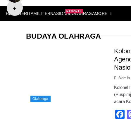
NASIONAL
MORE
HOME
BERITA
MILITER
NASIONAL
OLAHRAGA
BUDAYA OLAHRAGA
Kolon
Agend
Nasio
Admin
Kolonel 
(Puspimj
Olahraga
acara K
F