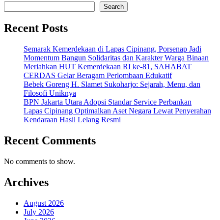
Share
Search
Recent Posts
Semarak Kemerdekaan di Lapas Cipinang, Porsenap Jadi
Momentum Bangun Solidaritas dan Karakter Warga Binaan
Meriahkan HUT Kemerdekaan RI ke-81, SAHABAT
CERDAS Gelar Beragam Perlombaan Edukatif
Bebek Goreng H. Slamet Sukoharjo: Sejarah, Menu, dan
Filosofi Uniknya
BPN Jakarta Utara Adopsi Standar Service Perbankan
Lapas Cipinang Optimalkan Aset Negara Lewat Penyerahan
Kendaraan Hasil Lelang Resmi
Recent Comments
No comments to show.
Archives
August 2026
July 2026