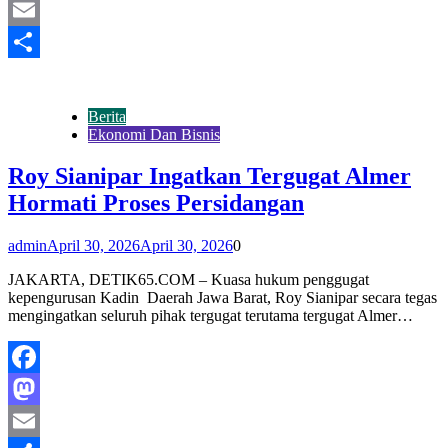
Mastodon
Email
Share
Berita
Ekonomi Dan Bisnis
Roy Sianipar Ingatkan Tergugat Almer
Hormati Proses Persidangan
admin
April 30, 2026
April 30, 2026
0
JAKARTA, DETIK65.COM – Kuasa hukum penggugat
kepengurusan Kadin Daerah Jawa Barat, Roy Sianipar secara tegas
mengingatkan seluruh pihak tergugat terutama tergugat Almer…
Facebook
Mastodon