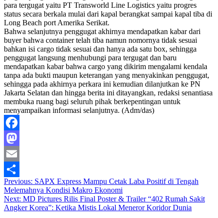
para tergugat yaitu PT Transworld Line Logistics yaitu progres
status secara berkala mulai dari kapal berangkat sampai kapal tiba di
Long Beach port Amerika Serikat.
Bahwa selanjutnya penggugat akhirnya mendapatkan kabar dari
buyer bahwa container telah tiba namun nomornya tidak sesuai
bahkan isi cargo tidak sesuai dan hanya ada satu box, sehingga
penggugat langsung menhubungi para tergugat dan baru
mendapatkan kabar bahwa cargo yang dikirim mengalami kendala
tanpa ada bukti maupun keterangan yang menyakinkan penggugat,
sehingga pada akhirnya perkara ini kemudian dilanjutkan ke PN
Jakarta Selatan dan hingga berita ini ditayangkan, redaksi senantiasa
membuka ruang bagi seluruh pihak berkepentingan untuk
menyampaikan informasi selanjutnya. (Adm/das)
Facebook
Mastodon
Email
Post
Previous:
SAPX Express Mampu Cetak Laba Positif di Tengah
Share
Melemahnya Kondisi Makro Ekonomi
navigation
Next:
MD Pictures Rilis Final Poster & Trailer “402 Rumah Sakit
Angker Korea”: Ketika Mistis Lokal Meneror Koridor Dunia