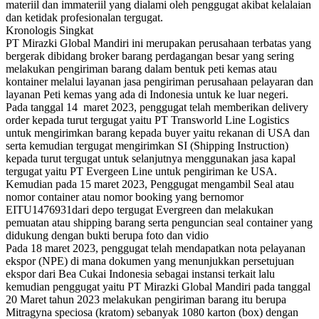
materiil dan immateriil yang dialami oleh penggugat akibat kelalaian
dan ketidak profesionalan tergugat.
Kronologis Singkat
PT Mirazki Global Mandiri ini merupakan perusahaan terbatas yang
bergerak dibidang broker barang perdagangan besar yang sering
melakukan pengiriman barang dalam bentuk peti kemas atau
kontainer melalui layanan jasa pengiriman perusahaan pelayaran dan
layanan Peti kemas yang ada di Indonesia untuk ke luar negeri.
Pada tanggal 14 maret 2023, penggugat telah memberikan delivery
order kepada turut tergugat yaitu PT Transworld Line Logistics
untuk mengirimkan barang kepada buyer yaitu rekanan di USA dan
serta kemudian tergugat mengirimkan SI (Shipping Instruction)
kepada turut tergugat untuk selanjutnya menggunakan jasa kapal
tergugat yaitu PT Evergeen Line untuk pengiriman ke USA.
Kemudian pada 15 maret 2023, Penggugat mengambil Seal atau
nomor container atau nomor booking yang bernomor
EITU1476931dari depo tergugat Evergreen dan melakukan
pemuatan atau shipping barang serta penguncian seal container yang
didukung dengan bukti berupa foto dan vidio
Pada 18 maret 2023, penggugat telah mendapatkan nota pelayanan
ekspor (NPE) di mana dokumen yang menunjukkan persetujuan
ekspor dari Bea Cukai Indonesia sebagai instansi terkait lalu
kemudian penggugat yaitu PT Mirazki Global Mandiri pada tanggal
20 Maret tahun 2023 melakukan pengiriman barang itu berupa
Mitragyna speciosa (kratom) sebanyak 1080 karton (box) dengan