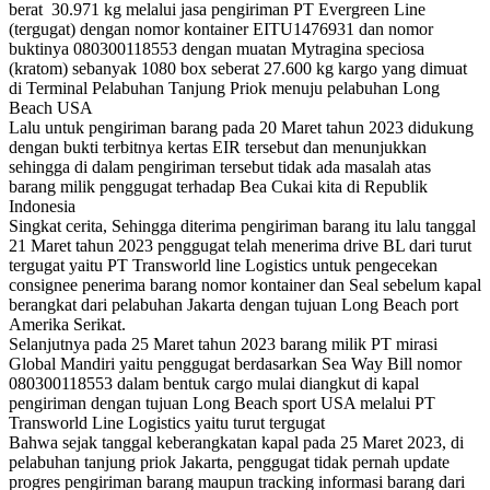
berat 30.971 kg melalui jasa pengiriman PT Evergreen Line
(tergugat) dengan nomor kontainer EITU1476931 dan nomor
buktinya 080300118553 dengan muatan Mytragina speciosa
(kratom) sebanyak 1080 box seberat 27.600 kg kargo yang dimuat
di Terminal Pelabuhan Tanjung Priok menuju pelabuhan Long
Beach USA
Lalu untuk pengiriman barang pada 20 Maret tahun 2023 didukung
dengan bukti terbitnya kertas EIR tersebut dan menunjukkan
sehingga di dalam pengiriman tersebut tidak ada masalah atas
barang milik penggugat terhadap Bea Cukai kita di Republik
Indonesia
Singkat cerita, Sehingga diterima pengiriman barang itu lalu tanggal
21 Maret tahun 2023 penggugat telah menerima drive BL dari turut
tergugat yaitu PT Transworld line Logistics untuk pengecekan
consignee penerima barang nomor kontainer dan Seal sebelum kapal
berangkat dari pelabuhan Jakarta dengan tujuan Long Beach port
Amerika Serikat.
Selanjutnya pada 25 Maret tahun 2023 barang milik PT mirasi
Global Mandiri yaitu penggugat berdasarkan Sea Way Bill nomor
080300118553 dalam bentuk cargo mulai diangkut di kapal
pengiriman dengan tujuan Long Beach sport USA melalui PT
Transworld Line Logistics yaitu turut tergugat
Bahwa sejak tanggal keberangkatan kapal pada 25 Maret 2023, di
pelabuhan tanjung priok Jakarta, penggugat tidak pernah update
progres pengiriman barang maupun tracking informasi barang dari