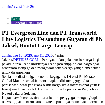
admin
August 5, 2026
Berita
Ekonomi Dan Bisnis
PT Evergreen Line dan PT Transworld
Line Logistics Tersandung Gugatan di PN
Jaksel, Buntut Cargo Lenyap
admin
June 10, 2026
June 11, 2026
0
4 mins
Jakarta,
DETIK65.COM
– Peringatan dan pelajaran berharga bagi
pelaku dunia usaha khususnya usaha jasa shipping dan cargo agar
senantiasa menjaga dan mengawasi setiap cargo yang diamanatkan
untuk disampaikan.
Setelah mediasi ketiga menemui kegagalan, Direksi PT Merazki
Global Mandiri semakin memantapkan diri menggugat dua
perusahaan besar penguasa bisnis kargo skala internasional yaitu PT
Evergreen Line dan PT Transworld Line Logistics ke Pengadilan
Negeri Jakarta Selatan.
Kepada awak media, tim kuasa hukum penggugat mengungkapkan
bahwa gugatan ini dilakukan karena pihaknya melihat ada perbuatan