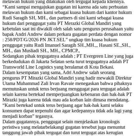
melawan hukum yang dilakukan oleh tergugat kepada kliennya.
“Kami sampai mengajukan gugatan ini karena ada satu perbuatan
melawan hukum dan kami sebagai kuasa hukum dari kantor hukum
Rudi Saragih SH, MH., dan partners di sini kami sebagai kuasa
hukum dari penggugat yaitu PT Merazki Global Mandiri yang
kebetulan saat ini diwakili oleh salah satu pengurus perusahaan yaitu
bapak Andri Andrew dalam perkara gugatan perdata dengan nomor
: 258/PDT/G/2026 PN JKT.SEL” ungkap tim kuasa hukum
penggugat yaitu Rudi Imanuel Saragih SH.,MH.,, Hasani SE.,SH.,
MH., dan Musliadi SH., MH., CPMCP.,
Sedangkan pihak tergugatnya adalah ; PT Evergreen Line yang juga
berkedudukan di Jakarta Selatan serta turut tergugatnya adalah PT
Transworld Line Logistics yang beralamat di Kota Bekasi.
Dalam kesempatan yang sama, Adri Andrew salah seorang
pengurus PT Mirazki Global Mandiri yang hadir mewakili Direktur
Utama Muhammad Zali Irvan Ravaie menegaskan bahwa pihaknya
memutuskan untuk terus berjuang menggugat para tergugat adalah
selain karena bertekad memperjuangkan kebenaran dan hak-hak PT
Mirazki juga karena tidak mau ada korban lain dimasa mendatang.
“Kami bertekad untuk terus berjuang agar hak-hak kami selaku
konsumen dapat terpenuhi dan agar kedepannya tidak ada lagi yang
menjadi korban” tegasnya.
Dalam gugatannya, penggugat selain menjelaskan kronologis
peristiwa yang melatarbelakangi gugatan tersebut juga menuntut
tanggung jawab pihak tergugat dan turut tergugat atas kerugian