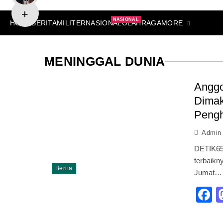
NASIONAL
MORE
HOME
BERITA
MILITER
NASIONAL
OLAHRAGA
MENINGGAL DUNIA
Anggo
Dimak
Pengh
Admin
DETIK65.
terbaikn
Berita
Jumat…
F