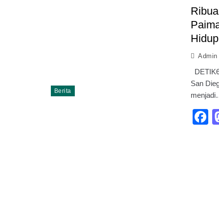
Ribuan
Paima
Hidup
Admin
DETIK65
San Dieg
Berita
menjadi
F