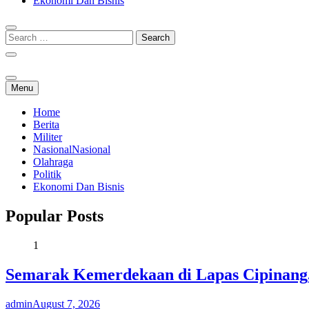
Ekonomi Dan Bisnis
Menu
Home
Berita
Militer
Nasional
Nasional
Olahraga
Politik
Ekonomi Dan Bisnis
Popular Posts
1
Semarak Kemerdekaan di Lapas Cipinang,
admin
August 7, 2026