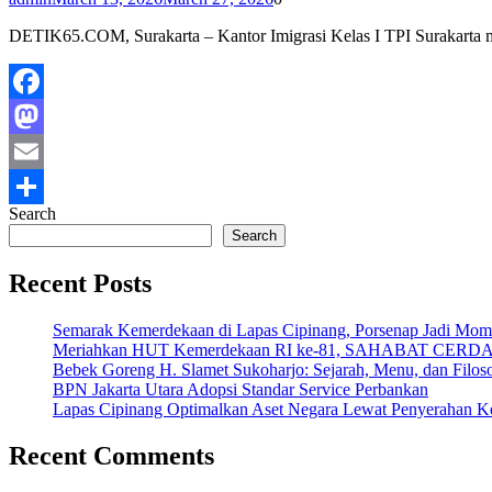
DETIK65.COM, Surakarta – Kantor Imigrasi Kelas I TPI Surakarta m
Facebook
Mastodon
Email
Search
Share
Search
Recent Posts
Semarak Kemerdekaan di Lapas Cipinang, Porsenap Jadi Mome
Meriahkan HUT Kemerdekaan RI ke-81, SAHABAT CERDAS 
Bebek Goreng H. Slamet Sukoharjo: Sejarah, Menu, dan Filos
BPN Jakarta Utara Adopsi Standar Service Perbankan
Lapas Cipinang Optimalkan Aset Negara Lewat Penyerahan K
Recent Comments