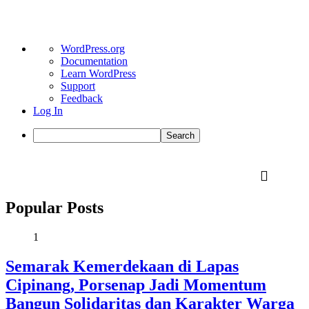
About
WordPress.org
WordPress
Documentation
Learn WordPress
Support
Feedback
Log In
Search
Skip
to
content
Popular Posts
1
Semarak Kemerdekaan di Lapas
Cipinang, Porsenap Jadi Momentum
Bangun Solidaritas dan Karakter Warga