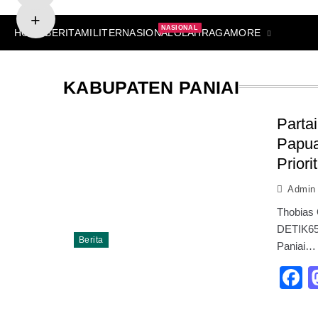
NASIONAL
MORE
HOME
BERITA
MILITER
NASIONAL
OLAHRAGA
KABUPATEN PANIAI
Partai
Papua
Priori
Admin
Thobias 
DETIK65.
Berita
Paniai…
F