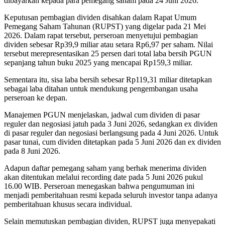
dibayarkan kepada para pemegang saham pada 24 Juni 2026.
Keputusan pembagian dividen disahkan dalam Rapat Umum
Pemegang Saham Tahunan (RUPST) yang digelar pada 21 Mei
2026. Dalam rapat tersebut, perseroan menyetujui pembagian
dividen sebesar Rp39,9 miliar atau setara Rp6,97 per saham. Nilai
tersebut merepresentasikan 25 persen dari total laba bersih PGUN
sepanjang tahun buku 2025 yang mencapai Rp159,3 miliar.
Sementara itu, sisa laba bersih sebesar Rp119,31 miliar ditetapkan
sebagai laba ditahan untuk mendukung pengembangan usaha
perseroan ke depan.
Manajemen PGUN menjelaskan, jadwal cum dividen di pasar
reguler dan negosiasi jatuh pada 3 Juni 2026, sedangkan ex dividen
di pasar reguler dan negosiasi berlangsung pada 4 Juni 2026. Untuk
pasar tunai, cum dividen ditetapkan pada 5 Juni 2026 dan ex dividen
pada 8 Juni 2026.
Adapun daftar pemegang saham yang berhak menerima dividen
akan ditentukan melalui recording date pada 5 Juni 2026 pukul
16.00 WIB. Perseroan menegaskan bahwa pengumuman ini
menjadi pemberitahuan resmi kepada seluruh investor tanpa adanya
pemberitahuan khusus secara individual.
Selain memutuskan pembagian dividen, RUPST juga menyepakati