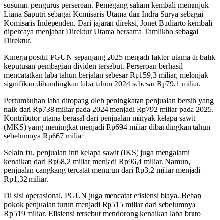
susunan pengurus perseroan. Pemegang saham kembali menunjuk
Liana Saputri sebagai Komisaris Utama dan Indra Surya sebagai
Komisaris Independen. Dari jajaran direksi, Jonet Budiarto kembali
dipercaya menjabat Direktur Utama bersama Tamlikho sebagai
Direktur.
Kinerja positif PGUN sepanjang 2025 menjadi faktor utama di balik
keputusan pembagian dividen tersebut. Perseroan berhasil
mencatatkan laba tahun berjalan sebesar Rp159,3 miliar, melonjak
signifikan dibandingkan laba tahun 2024 sebesar Rp79,1 miliar.
Pertumbuhan laba ditopang oleh peningkatan penjualan bersih yang
naik dari Rp738 miliar pada 2024 menjadi Rp792 miliar pada 2025.
Kontributor utama berasal dari penjualan minyak kelapa sawit
(MKS) yang meningkat menjadi Rp694 miliar dibandingkan tahun
sebelumnya Rp667 miliar.
Selain itu, penjualan inti kelapa sawit (IKS) juga mengalami
kenaikan dari Rp68,2 miliar menjadi Rp96,4 miliar. Namun,
penjualan cangkang tercatat menurun dari Rp3,2 miliar menjadi
Rp1,32 miliar.
Di sisi operasional, PGUN juga mencatat efisiensi biaya. Beban
pokok penjualan turun menjadi Rp515 miliar dari sebelumnya
Rp519 miliar. Efisiensi tersebut mendorong kenaikan laba bruto