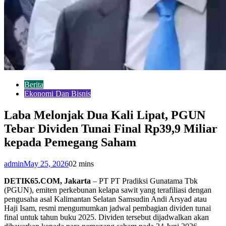
Berita
Ekonomi Dan Bisnis
Laba Melonjak Dua Kali Lipat, PGUN
Tebar Dividen Tunai Final Rp39,9 Miliar
kepada Pemegang Saham
admin
May 25, 2026
0
2 mins
DETIK65.COM, Jakarta
– PT PT Pradiksi Gunatama Tbk
(PGUN), emiten perkebunan kelapa sawit yang terafiliasi dengan
pengusaha asal Kalimantan Selatan Samsudin Andi Arsyad atau
Haji Isam, resmi mengumumkan jadwal pembagian dividen tunai
final untuk tahun buku 2025. Dividen tersebut dijadwalkan akan