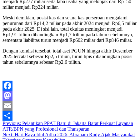
menjadi Rp277 miliar serta laba usaha yang melonjak dari Rp150
miliar menjadi Rp224 miliar.
Meski demikian, posisi kas dan setara kas perseroan mengalami
penurunan dari Rp14,2 miliar pada akhir 2024 menjadi Rp6,5 miliar
pada akhir 2025. Di sisi lain, total ekuitas meningkat menjadi
Rp1,91 triliun dibandingkan Rp1,7 triliun pada tahun sebelumnya,
sementara liabilitas turun menjadi Rp602 miliar dari Rp846 miliar.
Dengan kondisi tersebut, total aset PGUN hingga akhir Desember
2025 tercatat sebesar Rp2,5 triliun, turun tipis dibandingkan posisi
tahun sebelumnya sebesar Rp2,6 triliun.
Facebook
Mastodon
Email
Post
Previous:
Pelantikan PPAT Baru di Jakarta Barat Perkuat Layanan
Share
ATR/BPN yang Profesional dan Transparan
navigation
Next:
Hari Raya Idul Adha 2026, Abraham Rudy Ajak Masyarakat